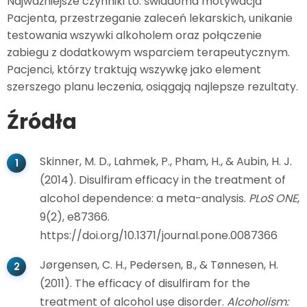
Najważniejsze czynniki to: świadoma motywacja
Pacjenta, przestrzeganie zaleceń lekarskich, unikanie
testowania wszywki alkoholem oraz połączenie
zabiegu z dodatkowym wsparciem terapeutycznym.
Pacjenci, którzy traktują wszywkę jako element
szerszego planu leczenia, osiągają najlepsze rezultaty.
Źródła
Skinner, M. D., Lahmek, P., Pham, H., & Aubin, H. J.
(2014). Disulfiram efficacy in the treatment of
alcohol dependence: a meta-analysis.
PLoS ONE
,
9(2), e87366.
https://doi.org/10.1371/journal.pone.0087366
Jørgensen, C. H., Pedersen, B., & Tønnesen, H.
(2011). The efficacy of disulfiram for the
treatment of alcohol use disorder.
Alcoholism: